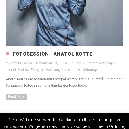
FOTOSESSION | ANATOL KOTTE
by
Andrea Lüdke
·
November 13, 2019
·
in
Foto
·
0 comments
tags:
anatol
,
Andrea
,
Fotograf
,
Hamburg
,
kotte
,
Lüdke
,
Schauspielerin
Anatol Kotte Fotosession mit Fotograf Anatol Kotte zur Erstellung meiner
Schauspiel-Fotos in seinem Hamburger Fotostudio.
Read More
Diese Website verwendet Cookies, um Ihre Erfahrungen zu
verbessern. Wir gehen davon aus, dass dies für Sie in Ordnung