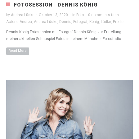
FOTOSESSION | DENNIS KÖNIG
by
Andrea Lüdke
·
Oktober 13, 2020
·
in
Foto
·
0 comments
tags:
Actors
,
Andrea
,
Andrea Lüdke
,
Dennis
,
Fotograf
,
König
,
Lüdke
,
Profile
Dennis König Fotosession mit Fotograf Dennis König zur Erstellung
meiner aktuellen Schauspiel-Fotos in seinem Münchner Fotostudio.
Read More