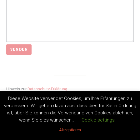
Hinweis zur
Datenschutz-Erklärung
Diese Website verwendet Cookies, um Ihre Erfahrungen zu
verbessern. Wir gehen davon aus, dass dies für Sie in Ordnung
ist, aber Sie können die Verwendung von Cookies ablehnen,
wenn Sie dies wünschen..
Cookie settings
Akzeptieren
Copyright by Andrea Lüdke 2020. All Rights Reserved.