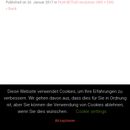
Published on
26. Januar 2017
in
FILM-SET
Full resolution (495 × 330)
« Back
Diese Website verwendet Cookies, um Ihre Erfahrungen zu
verbessern. Wir gehen davon aus, dass dies für Sie in Ordnung
ist, aber Sie können die Verwendung von Cookies ablehnen,
wenn Sie dies wünschen..
Cookie settings
Akzeptieren
Copyright by Andrea Lüdke 2020. All Rights Reserved.