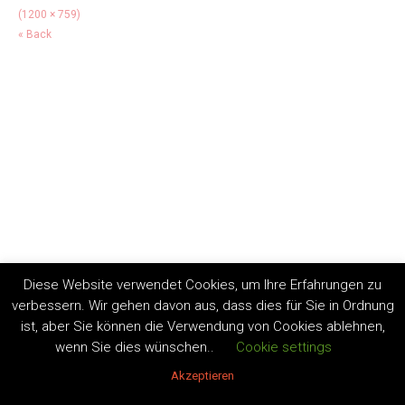
(1200 × 759)
« Back
Diese Website verwendet Cookies, um Ihre Erfahrungen zu
verbessern. Wir gehen davon aus, dass dies für Sie in Ordnung
ist, aber Sie können die Verwendung von Cookies ablehnen,
wenn Sie dies wünschen..
Cookie settings
Akzeptieren
Copyright by Andrea Lüdke 2020. All Rights Reserved.